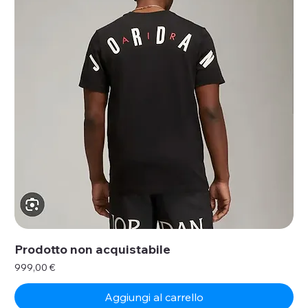
Prodotto non acquistabile
Prezzo
999,00 €
Aggiungi al carrello