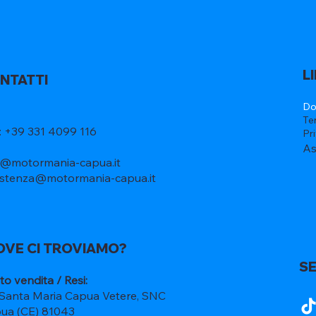
L
NTATTI
Do
Te
l: +39 331 4099 116
Pr
As
o@motormania-capua.it
istenza@motormania-capua.it
OVE CI TROVIAMO?
SE
to vendita / Resi:
 Santa Maria Capua Vetere, SNC
ua (CE) 81043