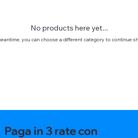
No products here yet...
meantime, you can choose a different category to continue s
Paga in 3 rate con