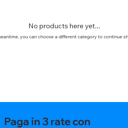
No products here yet...
meantime, you can choose a different category to continue s
Paga in 3 rate con