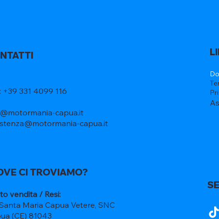
L
NTATTI
Do
Te
l: +39 331 4099 116
Pr
As
o@motormania-capua.it
istenza@motormania-capua.it
OVE CI TROVIAMO?
SE
to vendita / Resi:
 Santa Maria Capua Vetere, SNC
ua (CE) 81043