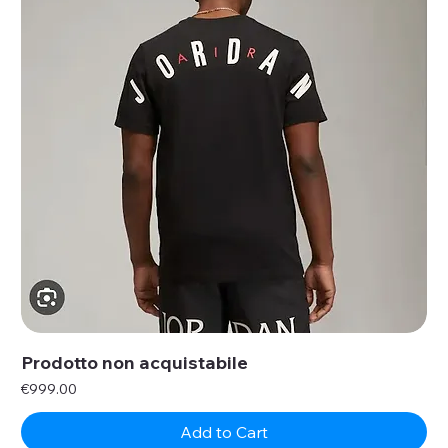
Prodotto non acquistabile
Price
€999.00
Add to Cart