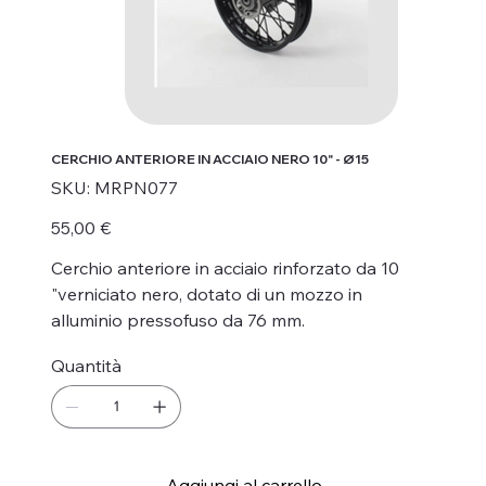
CERCHIO ANTERIORE IN ACCIAIO NERO 10" - Ø15
SKU
SKU:
MRPN077
MRPN077
Prezzo
55,00 €
Cerchio anteriore in acciaio rinforzato da 10
"verniciato nero, dotato di un mozzo in
alluminio pressofuso da 76 mm.
Quantità
Aggiungi al carrello