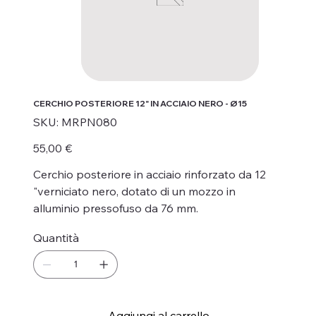
CERCHIO POSTERIORE 12" IN ACCIAIO NERO - Ø15
SKU
SKU:
MRPN080
MRPN080
Prezzo
55,00 €
Cerchio posteriore in acciaio rinforzato da 12
"verniciato nero, dotato di un mozzo in
alluminio pressofuso da 76 mm.
Quantità
Aggiungi al carrello