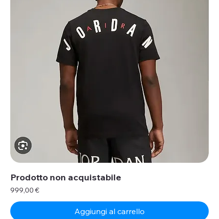
Prodotto non acquistabile
Prezzo
999,00 €
Aggiungi al carrello