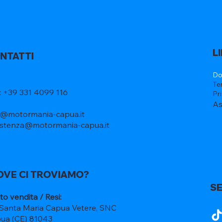
L
NTATTI
Do
Te
l: +39 331 4099 116
Pr
As
o@motormania-capua.it
istenza@motormania-capua.it
OVE CI TROVIAMO?
SE
to vendita / Resi:
 Santa Maria Capua Vetere, SNC
ua (CE) 81043