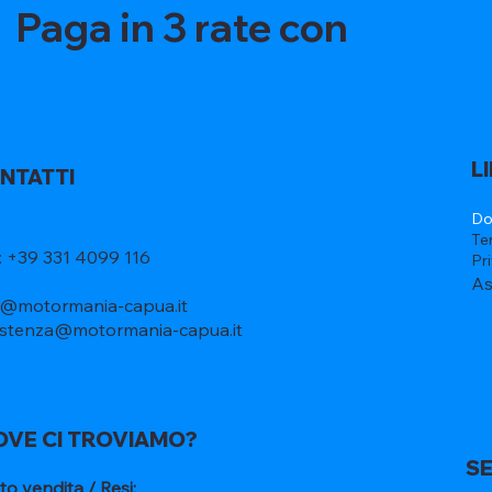
Paga in 3 rate con
L
NTATTI
Do
Te
l: +39 331 4099 116
Pr
As
o@motormania-capua.it
istenza@motormania-capua.it
OVE CI TROVIAMO?
SE
to vendita / Resi: