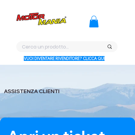
PAGA CON KLARNA IN 3 RATE AI PREZZI PIU BASSI D'ITALI
VUOI DIVENTARE RIVENDITORE? CLICCA QUI
ASSISTENZA CLIENTI