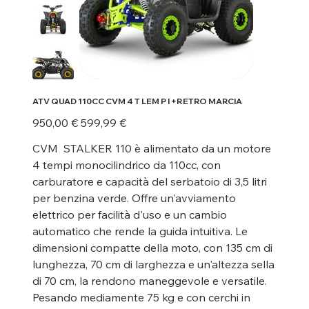
ATV QUAD 110CC CVM 4 T LEM P I +RETRO MARCIA
Prezzo
Prezzo
950,00 €
599,99 €
originale
scontato
CVM STALKER 110 è alimentato da un motore
4 tempi monocilindrico da 110cc, con
carburatore e capacità del serbatoio di 3,5 litri
per benzina verde. Offre un'avviamento
elettrico per facilità d'uso e un cambio
automatico che rende la guida intuitiva. Le
dimensioni compatte della moto, con 135 cm di
lunghezza, 70 cm di larghezza e un'altezza sella
di 70 cm, la rendono maneggevole e versatile.
Pesando mediamente 75 kg e con cerchi in