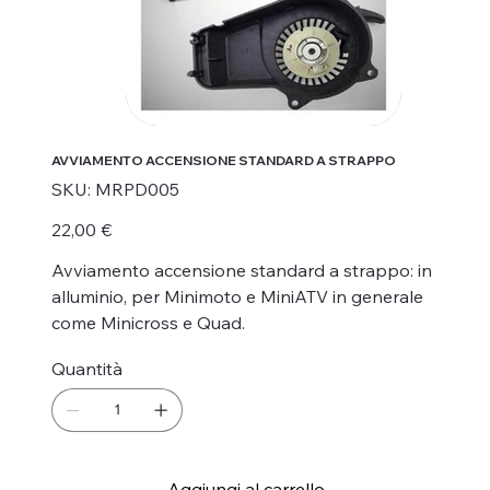
AVVIAMENTO ACCENSIONE STANDARD A STRAPPO
SKU
SKU:
MRPD005
MRPD005
Prezzo
22,00 €
Avviamento accensione standard a strappo: in
alluminio, per Minimoto e MiniATV in generale
come Minicross e Quad.
Quantità
Aggiungi al carrello