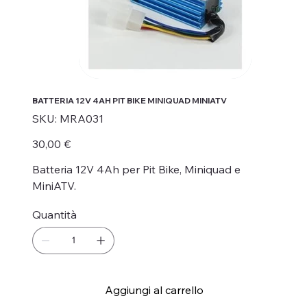
BATTERIA 12V 4AH PIT BIKE MINIQUAD MINIATV
SKU
SKU:
MRA031
MRA031
Prezzo
30,00 €
Batteria 12V 4Ah per Pit Bike, Miniquad e
MiniATV.
Quantità
Aggiungi al carrello