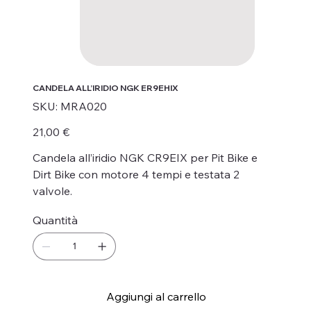
CANDELA ALL’IRIDIO NGK ER9EHIX
SKU
SKU:
MRA020
MRA020
Prezzo
21,00 €
Candela all’iridio NGK CR9EIX per Pit Bike e
Dirt Bike con motore 4 tempi e testata 2
valvole.
Quantità
Aggiungi al carrello