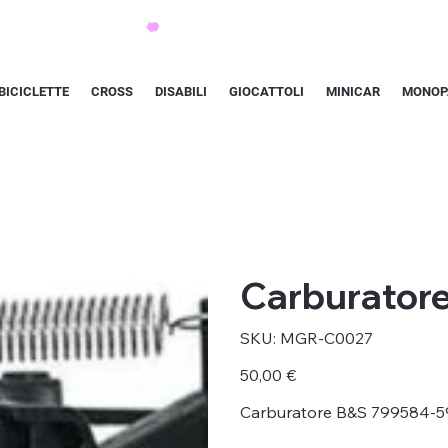
BICICLETTE
CROSS
DISABILI
GIOCATTOLI
MINICAR
MONOP
Carburator
SKU
SKU:
MGR-C0027
MGR-
C0027
Prezzo
50,00 €
Carburatore B&S 799584-5