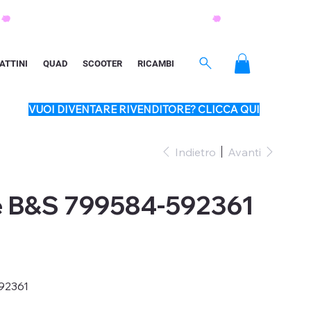
ATTINI
QUAD
SCOOTER
RICAMBI
VUOI DIVENTARE RIVENDITORE? CLICCA QUI
Indietro
Avanti
e B&S 799584-592361
92361