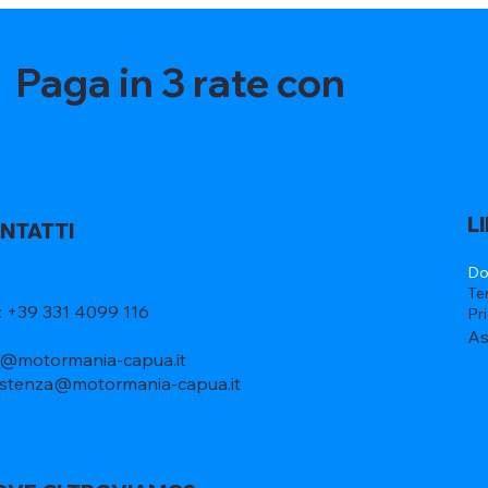
Paga in 3 rate con
L
NTATTI
Do
Te
l: +39 331 4099 116
Pr
As
o@motormania-capua.it
istenza@motormania-capua.it