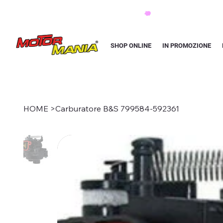
PAGA CON KLARNA IN 3 RATE AI PREZZI PIU BASSI D'ITALIA
SHOP ONLINE
IN PROMOZIONE
HOME
>
Carburatore B&S 799584-592361