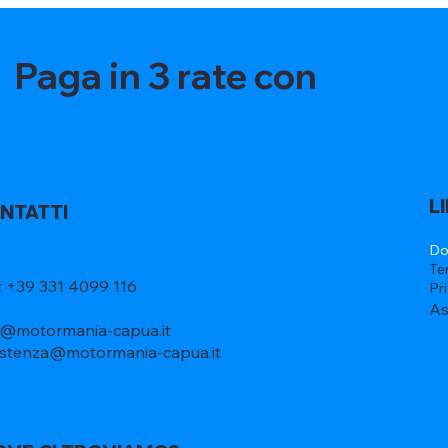
Paga in 3 rate con
L
NTATTI
Do
Te
l: +39 331 4099 116
Pr
As
o@motormania-capua.it
istenza@motormania-capua.it