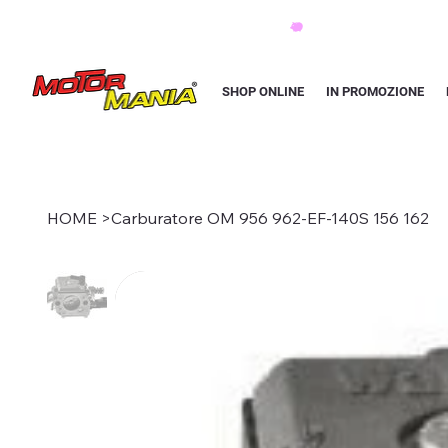
PAGA CON KLARNA IN 3 RATE AI PREZZI PIU BASSI D'ITALIA
SHOP ONLINE
IN PROMOZIONE
HOME
>
Carburatore OM 956 962-EF-140S 156 162