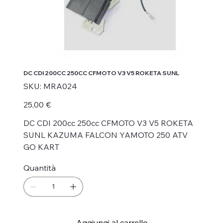
DC CDI 200CC 250CC CFMOTO V3 V5 ROKETA SUNL
SKU
SKU:
MRA024
MRA024
Prezzo
25,00 €
DC CDI 200cc 250cc CFMOTO V3 V5 ROKETA
SUNL KAZUMA FALCON YAMOTO 250 ATV
GO KART
Quantità
Aggiungi al carrello