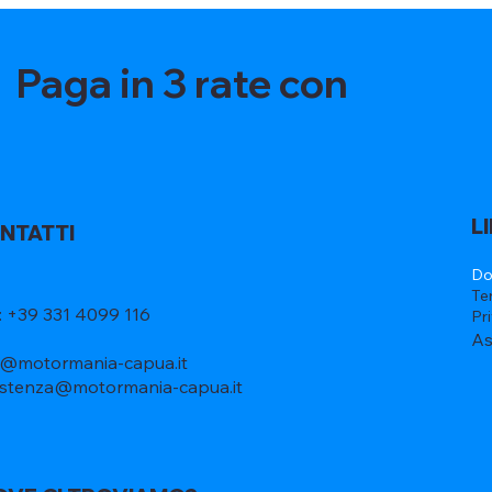
Paga in 3 rate con
L
NTATTI
Do
Te
l: +39 331 4099 116
Pr
As
o@motormania-capua.it
istenza@motormania-capua.it