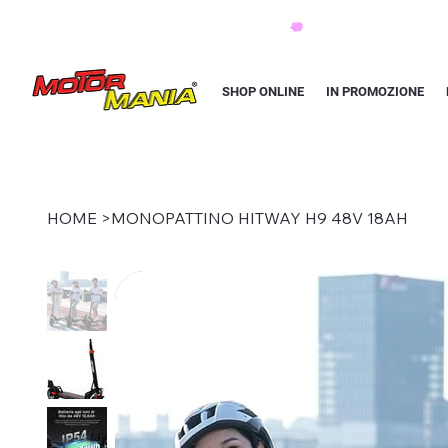
PAGA CON KLARNA IN 3 RATE AI PREZZI PIU BASSI D'ITALIA
SHOP ONLINE
IN PROMOZIONE
HOME
>
MONOPATTINO HITWAY H9 48V 18AH