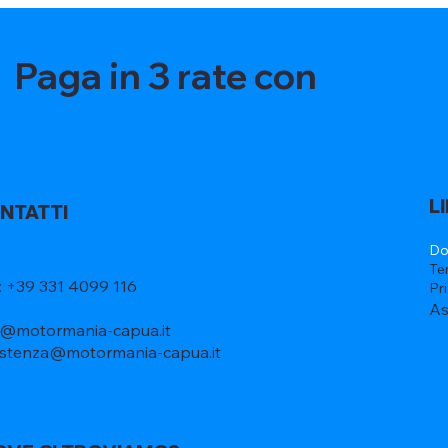
Paga in 3 rate con
L
NTATTI
Do
Te
l: +39 331 4099 116
Pr
As
o@motormania-capua.it
istenza@motormania-capua.it