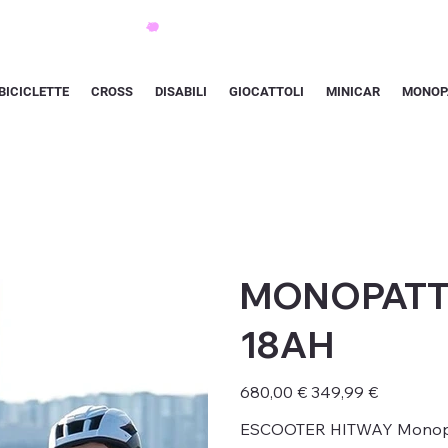
BICICLETTE
CROSS
DISABILI
GIOCATTOLI
MINICAR
MONOP
MONOPATTI
18AH
Prezzo
Prezzo
680,00 €
349,99 €
originale
scontato
ESCOOTER HITWAY Monopattin