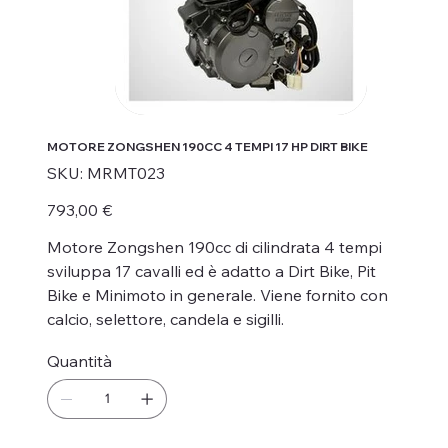
MOTORE ZONGSHEN 190CC 4 TEMPI 17 HP DIRT BIKE
SKU
SKU:
MRMT023
MRMT023
Prezzo
793,00 €
Motore Zongshen 190cc di cilindrata 4 tempi
sviluppa 17 cavalli ed è adatto a Dirt Bike, Pit
Bike e Minimoto in generale. Viene fornito con
calcio, selettore, candela e sigilli.
Quantità