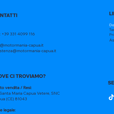
L
NTATTI
Do
Te
l: +39 331 4099 116
Pr
As
o@motormania-capua.it
istenza@motormania-capua.it
OVE CI TROVIAMO?
SE
to vendita / Resi:
 Santa Maria Capua Vetere, SNC
ua (CE) 81043
e legale: