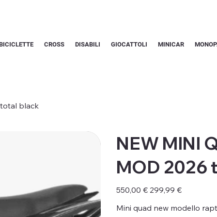
BICICLETTE
CROSS
DISABILI
GIOCATTOLI
MINICAR
MONOP
tal black
NEW MINI 
MOD 2026 to
Prezzo
Prezzo
550,00 €
299,99 €
originale
scontato
Mini quad new modello rap