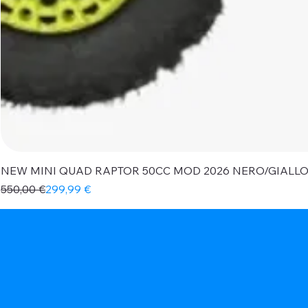
NEW MINI QUAD RAPTOR 50CC MOD 2026 NERO/GIALL
Prezzo regolare
Prezzo scontato
550,00 €
299,99 €