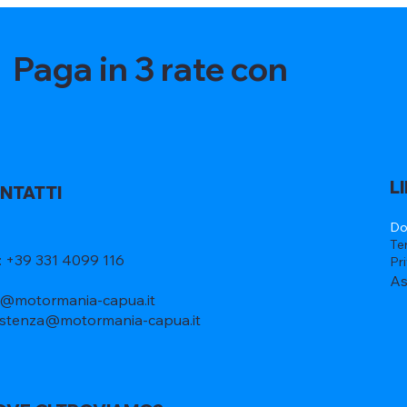
Paga in 3 rate con
L
NTATTI
Do
Te
l: +39 331 4099 116
Pr
As
o@motormania-capua.it
istenza@motormania-capua.it