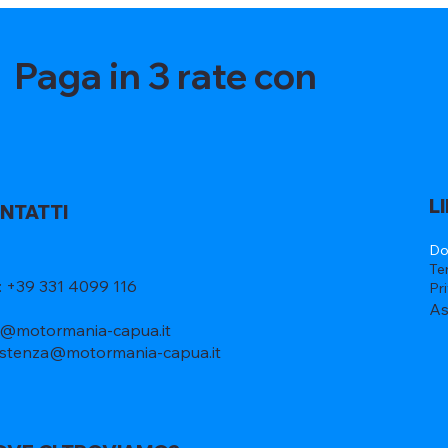
Paga in 3 rate con
L
NTATTI
Do
Te
l: +39 331 4099 116
Pr
As
o@motormania-capua.it
istenza@motormania-capua.it