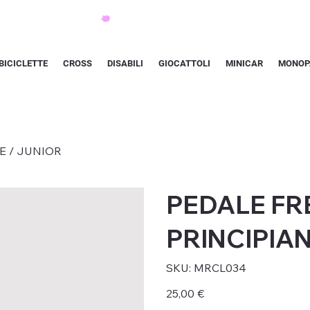
BICICLETTE
CROSS
DISABILI
GIOCATTOLI
MINICAR
MONOP
E / JUNIOR
PEDALE FR
PRINCIPIAN
SKU
SKU:
MRCL034
MRCL034
Prezzo
25,00 €