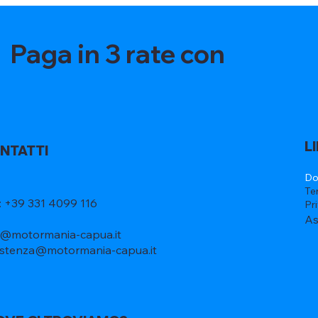
Paga in 3 rate con
L
NTATTI
Do
Te
l: +39 331 4099 116
Pr
As
o@motormania-capua.it
istenza@motormania-capua.it