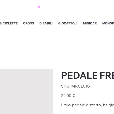
BICICLETTE
CROSS
DISABILI
GIOCATTOLI
MINICAR
MONOP
PEDALE FR
SKU
SKU:
MRCL018
MRCL018
Prezzo
22,00 €
Il tuo pedale è storto, ha gi