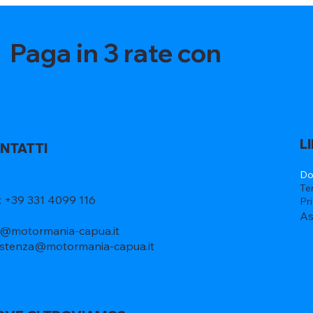
Paga in 3 rate con
L
NTATTI
Do
Te
l: +39 331 4099 116
Pr
As
o@motormania-capua.it
istenza@motormania-capua.it