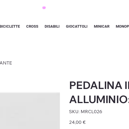
BICICLETTE
CROSS
DISABILI
GIOCATTOLI
MINICAR
MONOP
IANTE
PEDALINA I
ALLUMINIO
SKU
SKU:
MRCL026
MRCL026
Prezzo
24,00 €