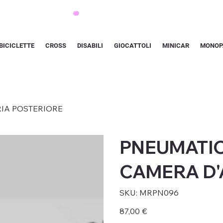
BICICLETTE
CROSS
DISABILI
GIOCATTOLI
MINICAR
MONOP
RIA POSTERIORE
PNEUMATICI
CAMERA D'
SKU
SKU:
MRPN096
MRPN096
Prezzo
87,00 €