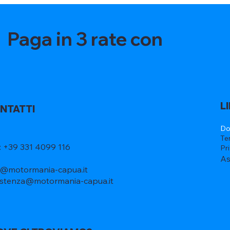
Paga in 3 rate con
L
NTATTI
Do
Te
l: +39 331 4099 116
Pr
As
o@motormania-capua.it
istenza@motormania-capua.it