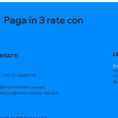
Paga in 3 rate con
L
NTATTI
Do
Te
l: +39 331 4099 116
Pr
As
o@motormania-capua.it
istenza@motormania-capua.it