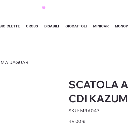
BICICLETTE
CROSS
DISABILI
GIOCATTOLI
MINICAR
MONOP
ZUMA JAGUAR
SCATOLA A
CDI KAZU
SKU
SKU:
MRA047
MRA047
Prezzo
49,00 €