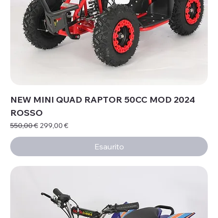
NEW MINI QUAD RAPTOR 50CC MOD 2024
ROSSO
Prezzo regolare
Prezzo scontato
550,00 €
299,00 €
Esaurito