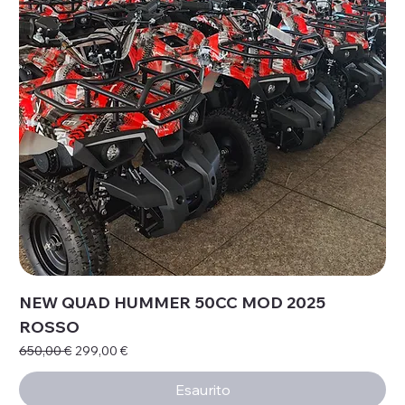
NEW QUAD HUMMER 50CC MOD 2025
ROSSO
Prezzo regolare
Prezzo scontato
650,00 €
299,00 €
Esaurito