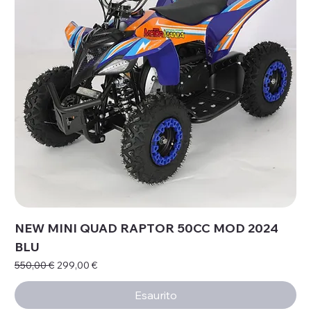
NEW MINI QUAD RAPTOR 50CC MOD 2024
BLU
Prezzo regolare
Prezzo scontato
550,00 €
299,00 €
Esaurito