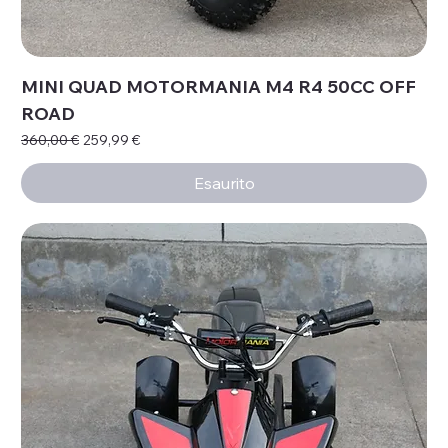
MINI QUAD MOTORMANIA M4 R4 50CC OFF
ROAD
Prezzo regolare
Prezzo scontato
360,00 €
259,99 €
Esaurito