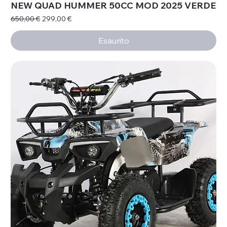
NEW QUAD HUMMER 50CC MOD 2025 VERDE
Prezzo regolare
Prezzo scontato
650,00 €
299,00 €
Esaurito