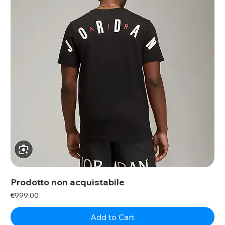
Prodotto non acquistabile
Price
€999.00
Add to Cart