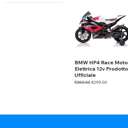
BMW HP4 Race Moto
Elettrica 12v Prodotto
Ufficiale
Regular Price
Sale Price
€360.00
€299.00