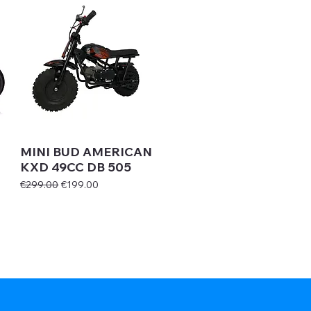
MINI BUD AMERICAN
KXD 49CC DB 505
Regular Price
Sale Price
€299.00
€199.00