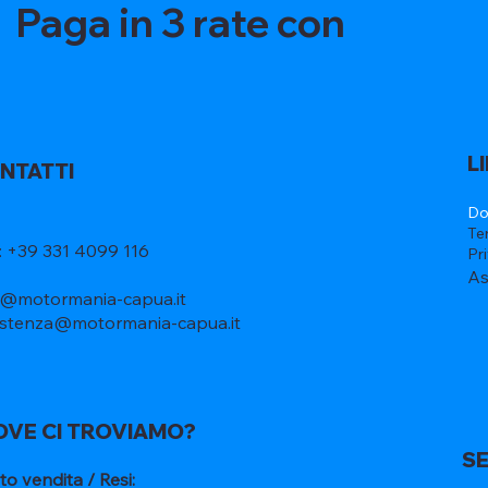
Paga in 3 rate con
L
NTATTI
Do
Te
l: +39 331 4099 116
Pr
As
o@motormania-capua.it
istenza@motormania-capua.it
OVE CI TROVIAMO?
SE
to vendita / Resi: