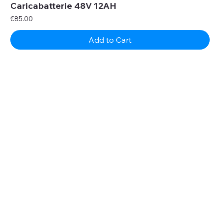
Caricabatterie 48V 12AH
Price
€85.00
Add to Cart