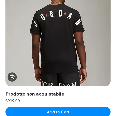
Prodotto non acquistabile
Price
€999.00
Add to Cart