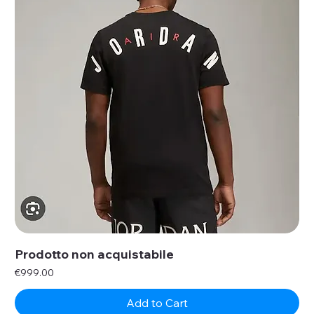
Prodotto non acquistabile
Price
€999.00
Add to Cart