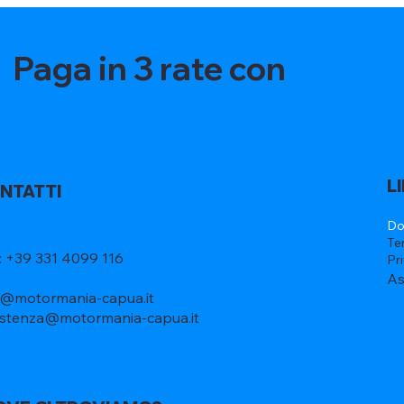
Paga in 3 rate con
L
NTATTI
Do
Te
l: +39 331 4099 116
Pr
As
o@motormania-capua.it
istenza@motormania-capua.it