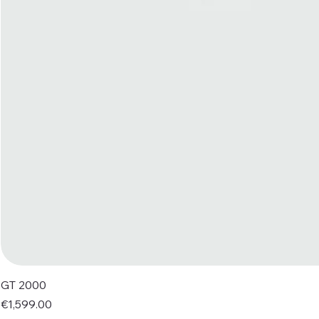
GT 2000
Price
€1,599.00