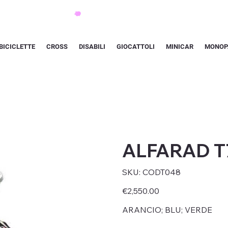
BICICLETTE
CROSS
DISABILI
GIOCATTOLI
MINICAR
MONOP
ALFARAD T
SKU
SKU:
CODT048
CODT048
Price
€2,550.00
ARANCIO; BLU; VERDE