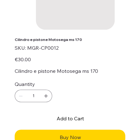
Cilindro e pistone Motosega ms 170
SKU
SKU:
MGR-CP0012
MGR-
CP0012
Price
€30.00
Cilindro e pistone Motosega ms 170
Quantity
Add to Cart
Buy Now