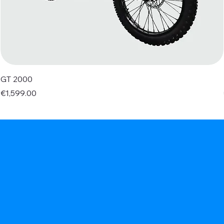
GT 2000
Price
€1,599.00