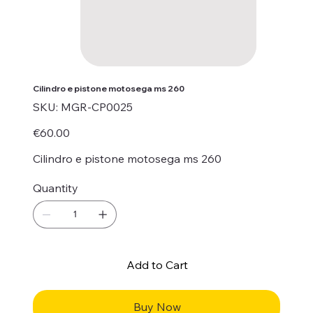
Cilindro e pistone motosega ms 260
SKU
SKU:
MGR-CP0025
MGR-
CP0025
Price
€60.00
Cilindro e pistone motosega ms 260
Quantity
Add to Cart
Buy Now