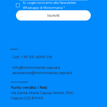
Si, voglio iscrivermi alla Newsletter 
Whatsapp di Motormania
*
Iscriviti
CONTATTI
Cell: +39 331 4099 116
info@motormania-capua.it
assistenza@motormania-capua.it
DOVE CI TROVIAMO?
Punto vendita / Resi:
Via Santa Maria Capua Vetere, SNC
Capua (CE) 81043