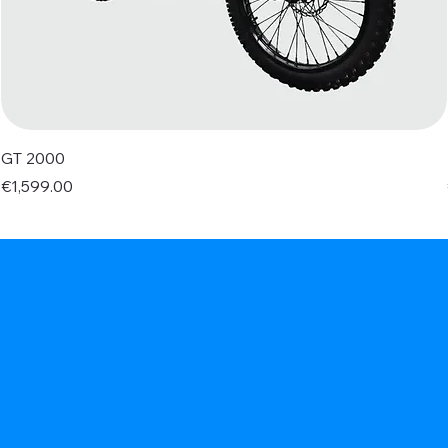
GT 2000
Price
€1,599.00