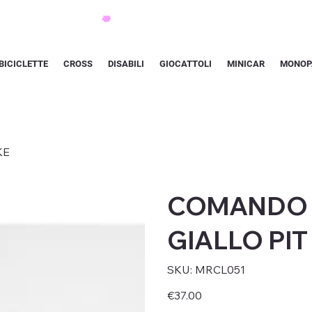
BICICLETTE
CROSS
DISABILI
GIOCATTOLI
MINICAR
MONOP
KE
COMANDO 
GIALLO PIT
SKU
SKU:
MRCL051
MRCL051
Price
€37.00