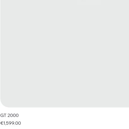
GT 2000
Price
€1,599.00