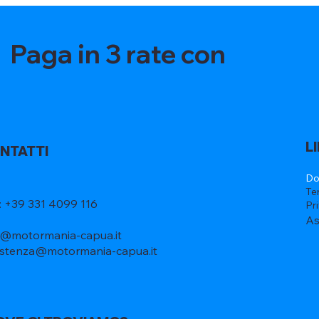
Paga in 3 rate con
L
NTATTI
Do
Te
l: +39 331 4099 116
Pr
As
o@motormania-capua.it
istenza@motormania-capua.it