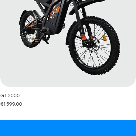
GT 2000
Price
€1,599.00