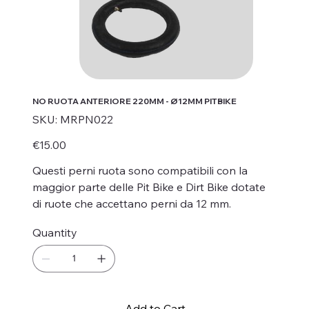
NO RUOTA ANTERIORE 220MM - Ø12MM PITBIKE
SKU
SKU:
MRPN022
MRPN022
Price
€15.00
Questi perni ruota sono compatibili con la
maggior parte delle Pit Bike e Dirt Bike dotate
di ruote che accettano perni da 12 mm.
Quantity
Add to Cart