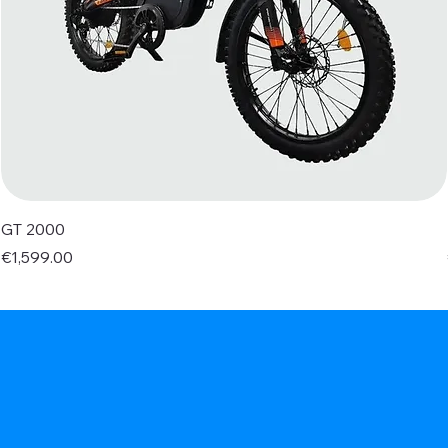
GT 2000
Price
€1,599.00