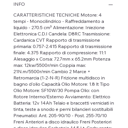
INFO
CARATTERISTICHE TECNICHE Motore: 4
tempi - Monocilindrico - Raffreddamento a
liquido - 270.5 cm³ Alimentazione: Iniezione
Elettronica C.D.I Candela: D8RC Trasmissione:
Cardanica CVT Rapporto di trasmissione
primaria: 0.757-2.415 Rapporto di trasmissione
finale: 4.375 Rapporto di compressione: 11:1
Alesaggio x Corsa: 72.7mm x 65.2mm Potenza
max: 12kw/5500r/min Coppia max:
21N.m/5500r/min Cambio 2 Marce +
Retromarcia (1-2-N-R) Frizione multidisco in
bagno d'olio Capacità Olio Motore: 1.8 lt Tipo
Olio Motore: SF10W/30 Pompa Olio: con
Rotore Interno/Esterno Avviamento: Elettrico
Batteria: 12v 14Ah Telaio e braccetti verniciati in
tinta, teste a snodo e perni bilancieri sostituibili
Pneumatici: Ant. 205-90/10 - Post. 255-70/10
Freni Anteriori a disco idraulico Freni Posteriori
a disco idraulico Serbatoio 14.5 Lt. Carburante: