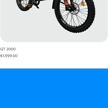
GT 2000
Price
€1,599.00