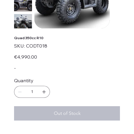
Quad 350cc R10
SKU
SKU:
CODT018
CODT018
Price
€4,990.00
-
Quantity
Out of Stock