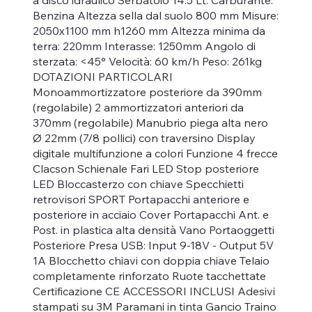
Benzina Altezza sella dal suolo 800 mm Misure:
2050x1100 mm h1260 mm Altezza minima da
terra: 220mm Interasse: 1250mm Angolo di
sterzata: <45° Velocità: 60 km/h Peso: 261kg
DOTAZIONI PARTICOLARI
Monoammortizzatore posteriore da 390mm
(regolabile) 2 ammortizzatori anteriori da
370mm (regolabile) Manubrio piega alta nero
Ø 22mm (7/8 pollici) con traversino Display
digitale multifunzione a colori Funzione 4 frecce
Clacson Schienale Fari LED Stop posteriore
LED Bloccasterzo con chiave Specchietti
retrovisori SPORT Portapacchi anteriore e
posteriore in acciaio Cover Portapacchi Ant. e
Post. in plastica alta densità Vano Portaoggetti
Posteriore Presa USB: Input 9-18V - Output 5V
1A Blocchetto chiavi con doppia chiave Telaio
completamente rinforzato Ruote tacchettate
Certificazione CE ACCESSORI INCLUSI Adesivi
stampati su 3M Paramani in tinta Gancio Traino