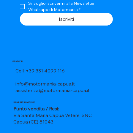
Si, voglio iscrivermi alla Newsletter 
Whatsapp di Motormania
*
Iscriviti
CONTATTI
Cell: +39 331 4099 116
info@motormania-capua.it
assistenza@motormania-capua.it
DOVE CI TROVIAMO?
Punto vendita / Resi:
Via Santa Maria Capua Vetere, SNC
Capua (CE) 81043