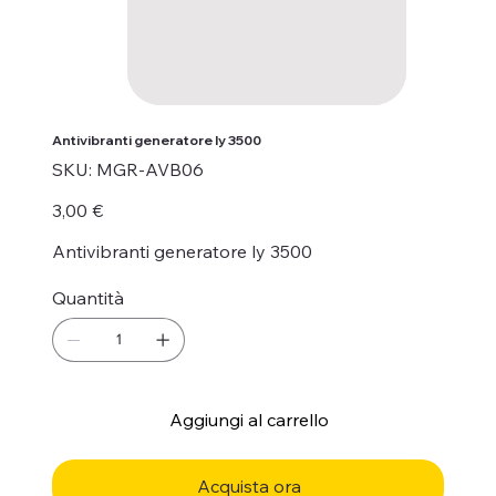
Antivibranti generatore ly 3500
SKU
SKU:
MGR-AVB06
MGR-
AVB06
Prezzo
3,00 €
Antivibranti generatore ly 3500
Quantità
Aggiungi al carrello
Acquista ora