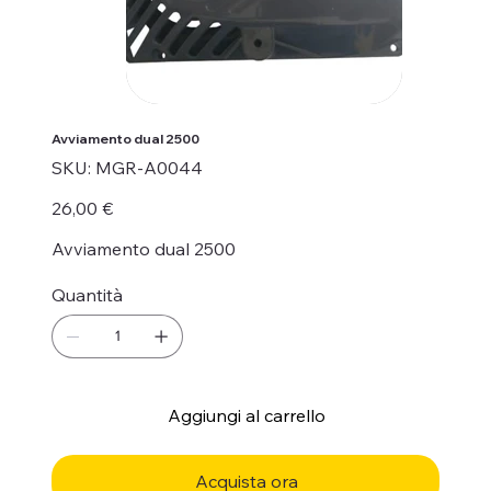
Avviamento dual 2500
SKU
SKU:
MGR-A0044
MGR-
A0044
Prezzo
26,00 €
Avviamento dual 2500
Quantità
Aggiungi al carrello
Acquista ora