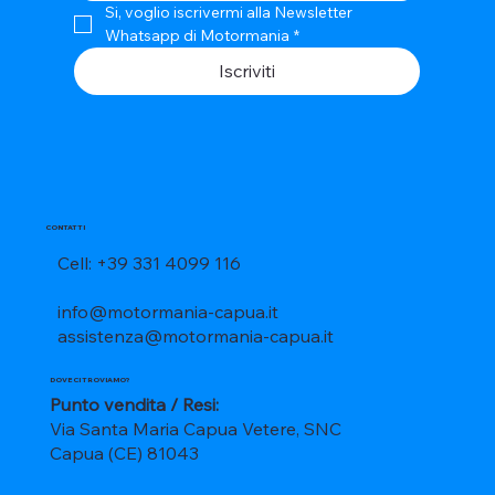
Si, voglio iscrivermi alla Newsletter 
Whatsapp di Motormania
*
Iscriviti
CONTATTI
Cell: +39 331 4099 116
info@motormania-capua.it
assistenza@motormania-capua.it
DOVE CI TROVIAMO?
Punto vendita / Resi:
Via Santa Maria Capua Vetere, SNC
Capua (CE) 81043