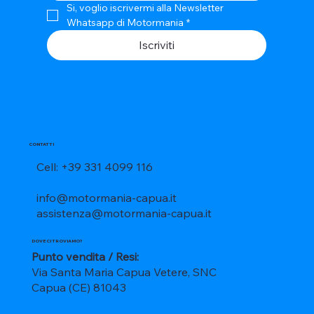
Si, voglio iscrivermi alla Newsletter 
Whatsapp di Motormania
*
Iscriviti
CONTATTI
Cell: +39 331 4099 116
info@motormania-capua.it
assistenza@motormania-capua.it
DOVE CI TROVIAMO?
Punto vendita / Resi:
Via Santa Maria Capua Vetere, SNC
Capua (CE) 81043