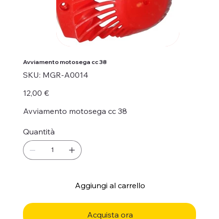
Avviamento motosega cc 38
SKU
SKU:
MGR-A0014
MGR-
A0014
Prezzo
12,00 €
Avviamento motosega cc 38
Quantità
Aggiungi al carrello
Acquista ora