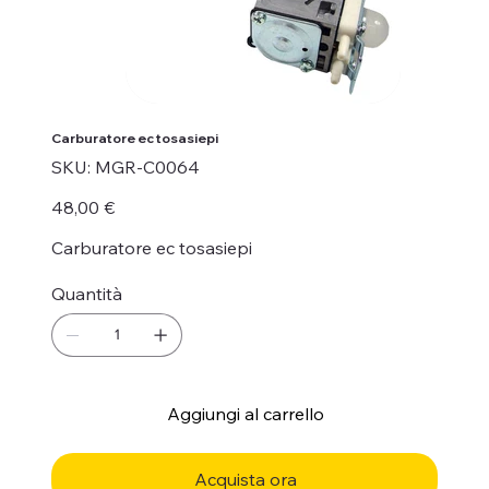
Carburatore ec tosasiepi
SKU
SKU:
MGR-C0064
MGR-
C0064
Prezzo
48,00 €
Carburatore ec tosasiepi
Quantità
Aggiungi al carrello
Acquista ora