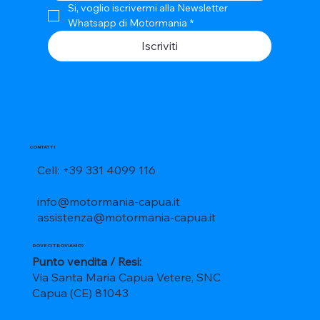
Si, voglio iscrivermi alla Newsletter 
Whatsapp di Motormania
*
Iscriviti
CONTATTI
Cell: +39 331 4099 116
info@motormania-capua.it
assistenza@motormania-capua.it
DOVE CI TROVIAMO?
Punto vendita / Resi:
Via Santa Maria Capua Vetere, SNC
Capua (CE) 81043