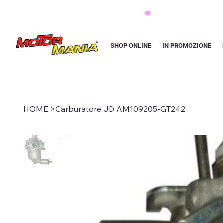
PAGA CON KLARNA IN 3 RATE AI PREZZI PIU BASSI D'ITALIA
SHOP ONLINE
IN PROMOZIONE
HOME
>
Carburatore JD AM109205-GT242