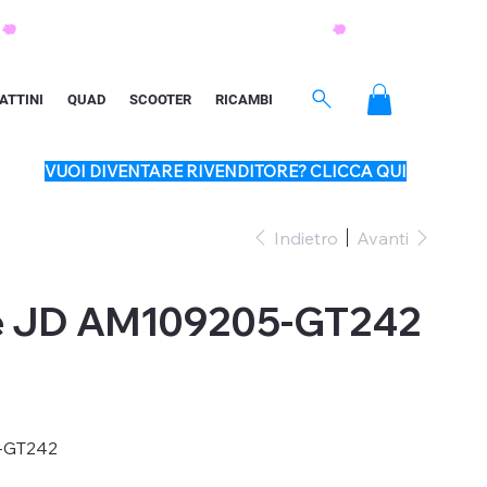
ATTINI
QUAD
SCOOTER
RICAMBI
VUOI DIVENTARE RIVENDITORE? CLICCA QUI
Indietro
Avanti
e JD AM109205-GT242
-GT242