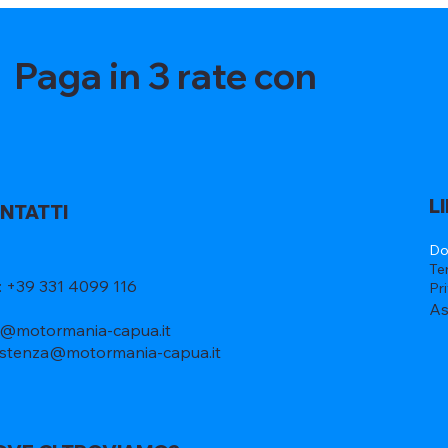
Paga in 3 rate con
L
NTATTI
Do
Te
l: +39 331 4099 116
Pr
As
o@motormania-capua.it
istenza@motormania-capua.it