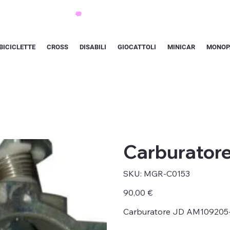
BICICLETTE
CROSS
DISABILI
GIOCATTOLI
MINICAR
MONOP
Carburator
SKU
SKU:
MGR-C0153
MGR-
C0153
Prezzo
90,00 €
Carburatore JD AM109205