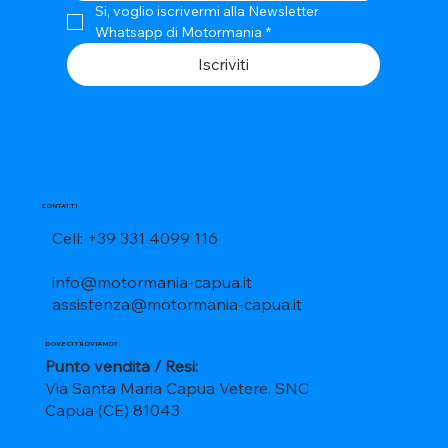
Si, voglio iscrivermi alla Newsletter 
Whatsapp di Motormania
*
Iscriviti
CONTATTI
Cell: +39 331 4099 116
info@motormania-capua.it
assistenza@motormania-capua.it
DOVE CI TROVIAMO?
Punto vendita / Resi:
Via Santa Maria Capua Vetere, SNC
Capua (CE) 81043