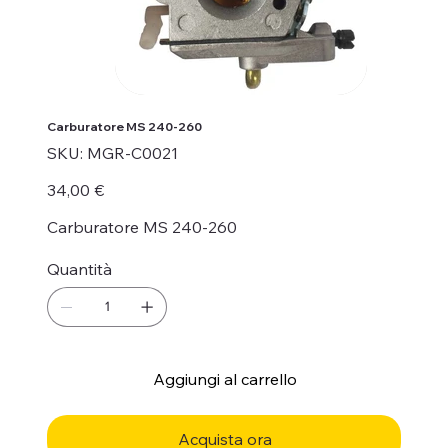
Carburatore MS 240-260
SKU
SKU:
MGR-C0021
MGR-
C0021
Prezzo
34,00 €
Carburatore MS 240-260
Quantità
Aggiungi al carrello
Acquista ora