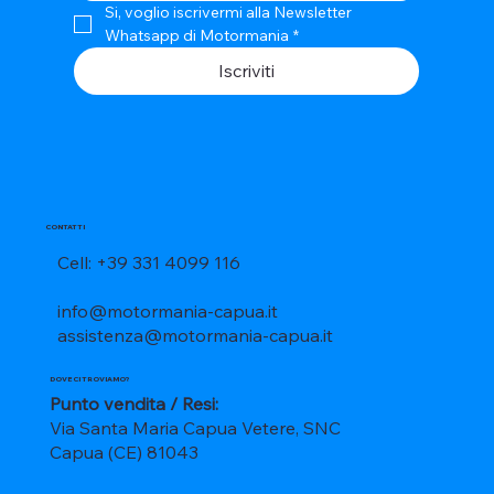
Si, voglio iscrivermi alla Newsletter 
Whatsapp di Motormania
*
Iscriviti
CONTATTI
Cell: +39 331 4099 116
info@motormania-capua.it
assistenza@motormania-capua.it
DOVE CI TROVIAMO?
Punto vendita / Resi:
Via Santa Maria Capua Vetere, SNC
Capua (CE) 81043