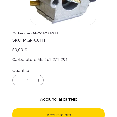
Carburatore Ms 261-271-291
SKU
SKU:
MGR-C0111
MGR-
C0111
Prezzo
50,00 €
Carburatore Ms 261-271-291
Quantità
Aggiungi al carrello
Acquista ora