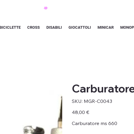
BICICLETTE
CROSS
DISABILI
GIOCATTOLI
MINICAR
MONOP
Carburator
SKU
SKU:
MGR-C0043
MGR-
C0043
Prezzo
48,00 €
Carburatore ms 660