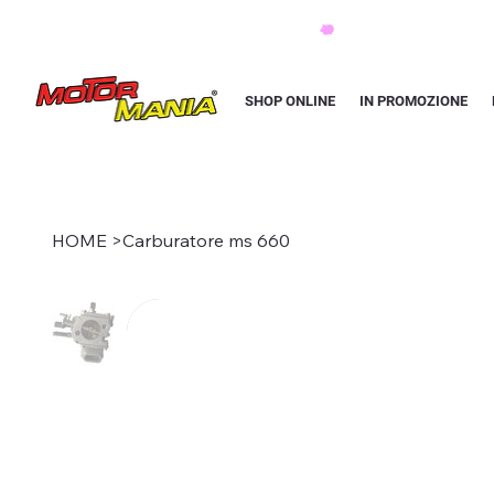
PAGA CON KLARNA IN 3 RATE AI PREZZI PIU BASSI D'ITALIA
SHOP ONLINE
IN PROMOZIONE
HOME
>
Carburatore ms 660