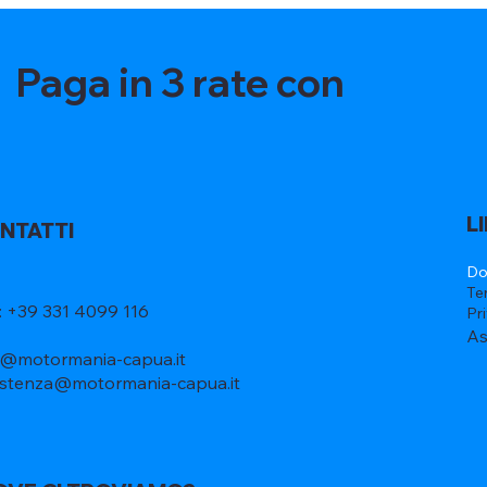
Paga in 3 rate con
L
NTATTI
Do
Te
l: +39 331 4099 116
Pr
As
o@motormania-capua.it
istenza@motormania-capua.it