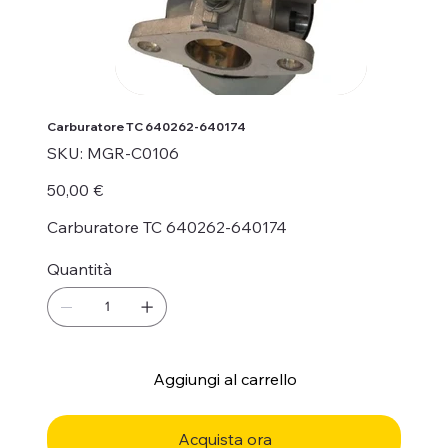
Carburatore TC 640262-640174
SKU
SKU:
MGR-C0106
MGR-
C0106
Prezzo
50,00 €
Carburatore TC 640262-640174
Quantità
Aggiungi al carrello
Acquista ora