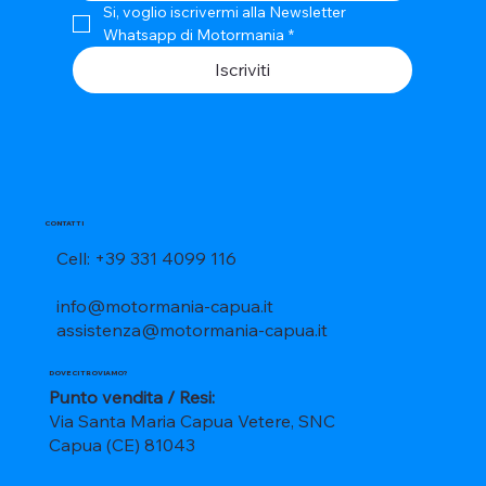
Si, voglio iscrivermi alla Newsletter 
Whatsapp di Motormania
*
Iscriviti
CONTATTI
Cell: +39 331 4099 116
info@motormania-capua.it
assistenza@motormania-capua.it
DOVE CI TROVIAMO?
Punto vendita / Resi:
Via Santa Maria Capua Vetere, SNC
Capua (CE) 81043