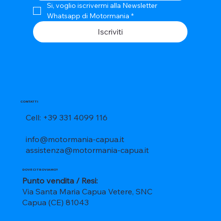
Si, voglio iscrivermi alla Newsletter 
Whatsapp di Motormania
*
Iscriviti
CONTATTI
Cell: +39 331 4099 116
info@motormania-capua.it
assistenza@motormania-capua.it
DOVE CI TROVIAMO?
Punto vendita / Resi:
Via Santa Maria Capua Vetere, SNC
Capua (CE) 81043