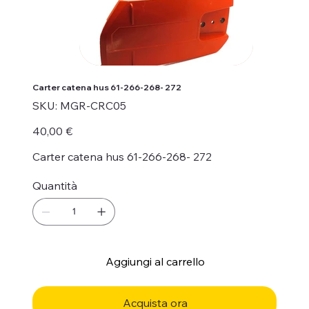
Carter catena hus 61-266-268- 272
SKU
SKU:
MGR-CRC05
MGR-
CRC05
Prezzo
40,00 €
Carter catena hus 61-266-268- 272
Quantità
Aggiungi al carrello
Acquista ora